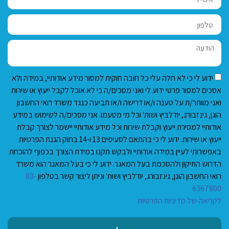
ידוע לי כי לא חלה עלי כל חובה חוקית למסור מידע אודותיי, במידה ולא
אסכים למסור פרטי ידוע לי ואני מסכים/ה כי לא אוכל לקבל ייעוץ או שירות
ואני מוותר/ת על טענה ו/או דרישה ו/או תביעה כנגד משרד רואי החשבון
הוגן, גינזבורג, יודלביץ ושות' וכל מי מטעמו. אני מסכים/ה לשימוש במידע
אודותיי למסירת ייעוץ וקבלת שירות וכל מידע אודותיי יישמר לצורך קבלת
ייעוץ או שירות. ידוע לי כי בהתאם לסעיפים 13 ו-14 בחוק הגנת הפרטיות
באפשרותי לעיין במידה אודותיי ולבקש תקנו במידת הצורך בכפוף להוכחת
הדרוש התיקון ולהסכמת בעל המאגר. ידוע לי כי בעל המאגר הוא משרד
רואי החשבון הוגן, גינזבורג, יודלביץ ושות' וניתן ליצור קשר בטלפון
03-
6367800
לקריאה של מדיניות הפרטיות