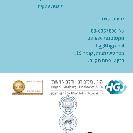
תוכנית עסקית
יצירת קשר
טל: 03-6367800
פקס: 03-6367810
hgj@hgj.co.il
בסר סיטי מגדל, קומה 19,
רבין 2, פתח תקווה.